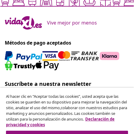
Vive mejor por menos
Métodos de pago aceptados
Suscríbete a nuestra newsletter
Únete a los más de 700 000 compradores que reciben
Al hacer clic en “Aceptar todas las cookies”, usted acepta que las
ofertas semanales, promociones estacionales y
cookies se guarden en su dispositivo para mejorar la navegación del
novedades de vidaXL.
sitio, analizar el uso del mismo,colaborar con nuestros estudios para
marketing y anuncios personalizados. Las cookies también se
utilizan para la personalización de anuncios.
Declaración de
Nuestras redes sociales
privacidad y cookies