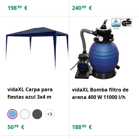
198
€
240
€
99
99
vidaXL Carpa para
vidaXL Bomba filtro de
fiestas azul 3x4 m
arena 400 W 11000 l/h
+3
50
€
188
€
99
99