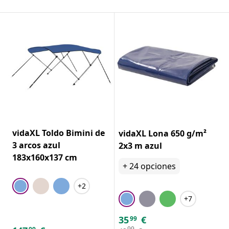
vidaXL Toldo Bimini de
vidaXL Lona 650 g/m²
3 arcos azul
2x3 m azul
183x160x137 cm
+
24
opciones
+2
+7
35
€
99
99