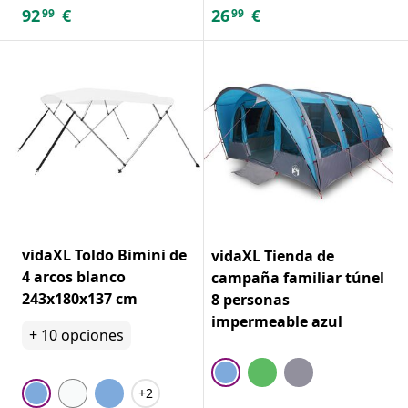
92
€
26
€
99
99
vidaXL Toldo Bimini de
vidaXL Tienda de
4 arcos blanco
campaña familiar túnel
243x180x137 cm
8 personas
impermeable azul
+
10
opciones
+2