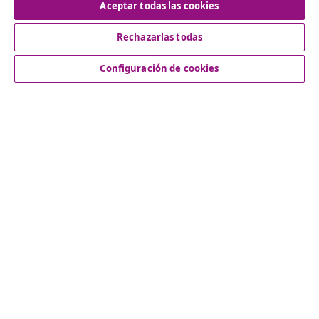
Aceptar todas las cookies
Desistir del contrato
Rechazarlas todas
Solicita la cancelación de tu pedido.
Configuración de cookies
Desistir del contrato
Servicio al Cliente
Empresas
vidaXL
Descubre mas