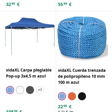
32
€
55
€
99
99
vidaXL Carpa pleglable
vidaXL Cuerda trenzada
Pop-up 3x4,5 m azul
de polipropileno 10 mm
100 m azul
+7
22
€
99
108
€
99
0,21 € /m