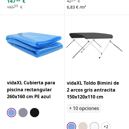
147
€
99
42
€
99
165
€
6,83 € /m²
vidaXL Cubierta para
vidaXL Toldo Bimini de
piscina rectangular
2 arcos gris antracita
260x160 cm PE azul
150x120x110 cm
+
10
opciones
+2