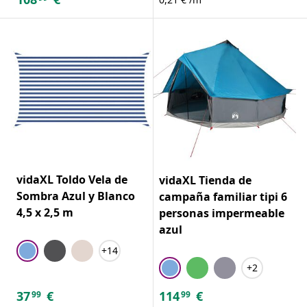
vidaXL Toldo Vela de
vidaXL Tienda de
Sombra Azul y Blanco
campaña familiar tipi 6
4,5 x 2,5 m
personas impermeable
azul
+14
+2
37
€
114
€
99
99