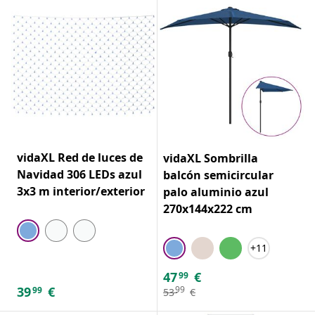
vidaXL Red de luces de
vidaXL Sombrilla
Navidad 306 LEDs azul
balcón semicircular
3x3 m interior/exterior
palo aluminio azul
270x144x222 cm
+11
47
€
99
39
€
99
99
53
€