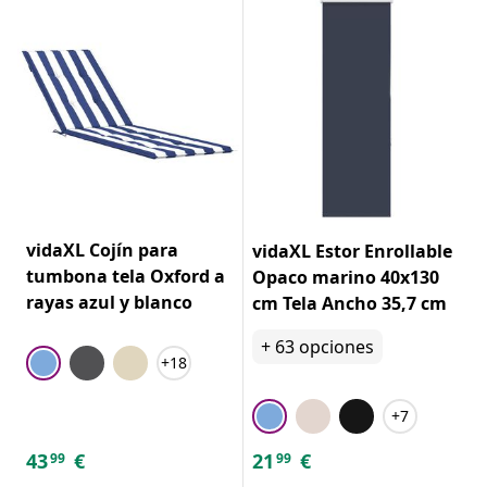
vidaXL Cojín para
vidaXL Estor Enrollable
tumbona tela Oxford a
Opaco marino 40x130
rayas azul y blanco
cm Tela Ancho 35,7 cm
+
63
opciones
+18
+7
43
€
21
€
99
99