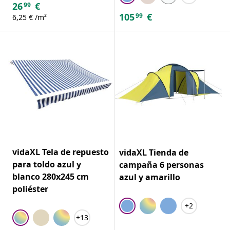
26
€
99
105
€
99
6,25 € /m²
vidaXL Tela de repuesto
vidaXL Tienda de
para toldo azul y
campaña 6 personas
blanco 280x245 cm
azul y amarillo
poliéster
+2
+13