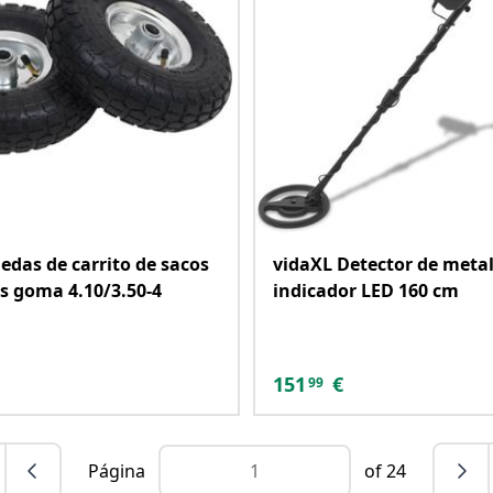
edas de carrito de sacos
vidaXL Detector de meta
s goma 4.10/3.50-4
indicador LED 160 cm
151
€
99
Página
of 24