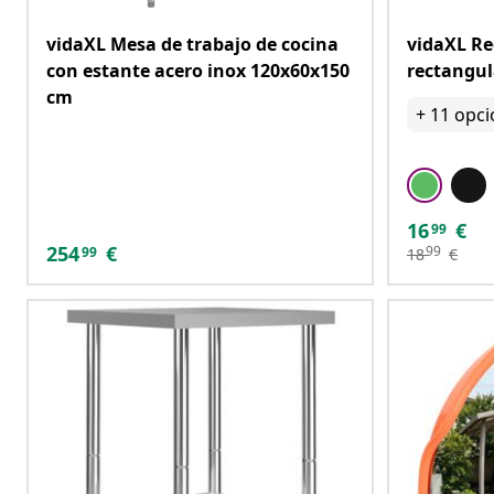
vidaXL Mesa de trabajo de cocina
vidaXL Re
con estante acero inox 120x60x150
rectangul
cm
+
11
opci
16
€
99
254
€
99
99
18
€