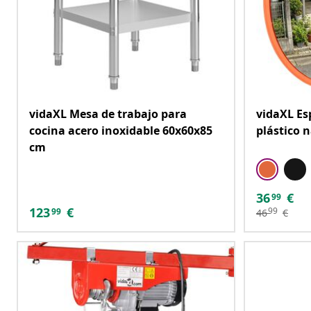
vidaXL Mesa de trabajo para
vidaXL Es
cocina acero inoxidable 60x60x85
plástico 
cm
36
€
99
123
€
99
99
46
€