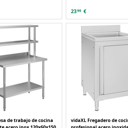
23
€
99
sa de trabajo de cocina
vidaXL Fregadero de coc
te acero inox 120x60x150
profesional acero inoxid