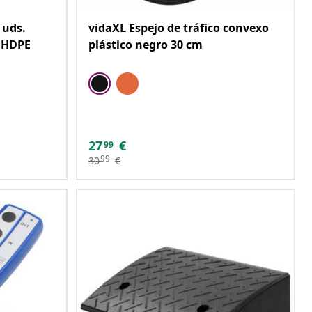
 uds.
vidaXL Espejo de tráfico convexo
m HDPE
plástico negro 30 cm
27
€
99
99
30
€