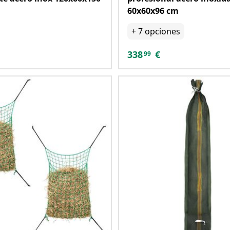
60x60x96 cm
+
7
opciones
338
€
99