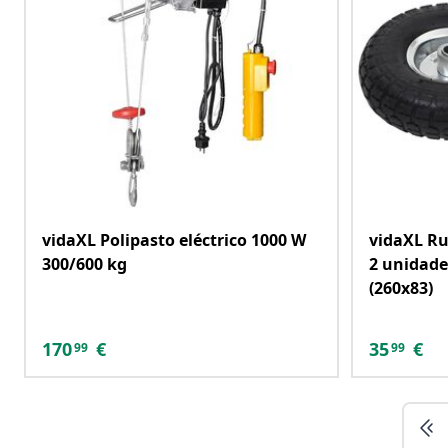
vidaXL Polipasto eléctrico 1000 W
vidaXL Ru
300/600 kg
2 unidade
(260x83)
170
€
35
€
99
99