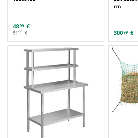
cm
48
€
99
300
€
99
99
51
€