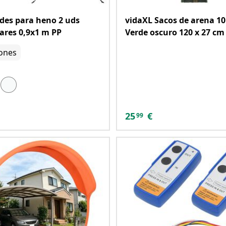
des para heno 2 uds
vidaXL Sacos de arena 10
ares 0,9x1 m PP
Verde oscuro 120 x 27 c
ones
25
€
99