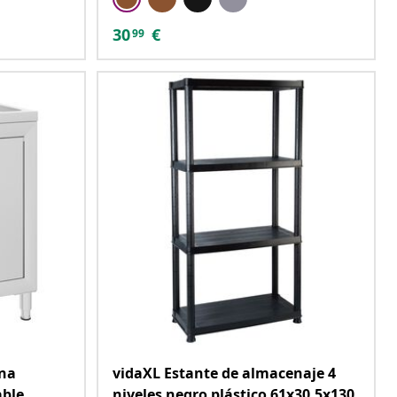
30
€
99
ina
vidaXL Estante de almacenaje 4
able
niveles negro plástico 61x30,5x130