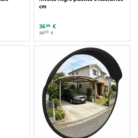
cm
36
€
99
99
38
€