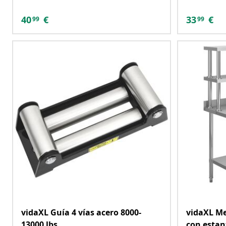
40
€
33
€
99
99
vidaXL Guía 4 vías acero 8000-
vidaXL Me
13000 lbs
con estan