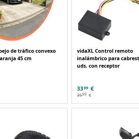
pejo de tráfico convexo
vidaXL Control remoto
naranja 45 cm
inalámbrico para cabres
uds. con receptor
33
€
99
99
35
€