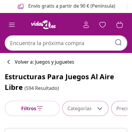
Anterior
Siguiente
Envío gratis a partir de 90 € (Península)
Volver a: Juegos y juguetes
Estructuras Para Juegos Al Aire
Colección de co
Libre
(594 Resultado)
Filtros
Categorías
Precio
#sharemevidaxl