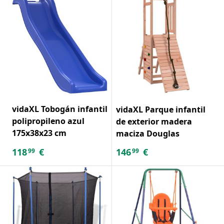
vidaXL Tobogán infantil
vidaXL Parque infantil
polipropileno azul
de exterior madera
175x38x23 cm
maciza Douglas
118
€
146
€
99
99