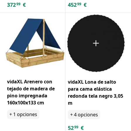
372
€
452
€
99
99
vidaXL Arenero con
vidaXL Lona de salto
tejado de madera de
para cama elástica
pino impregnada
redonda tela negro 3,05
160x100x133 cm
m
+
1
opciones
+
4
opciones
52
€
99