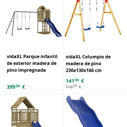
vidaXL Parque infantil
vidaXL Columpio de
de exterior madera de
madera de pino
pino impregnada
230x130x166 cm
141
€
99
399
€
99
99
178
€