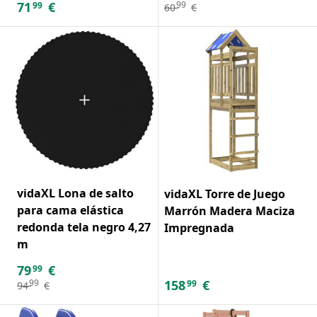
71
€
99
99
60
€
vidaXL Lona de salto
vidaXL Torre de Juego
para cama elástica
Marrón Madera Maciza
redonda tela negro 4,27
Impregnada
m
79
€
99
158
€
99
99
94
€