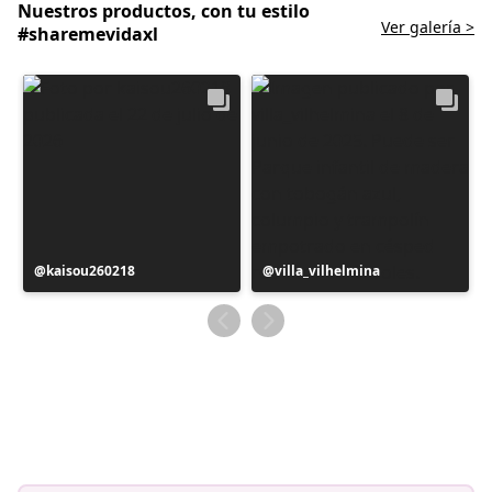
Nuestros productos, con tu estilo
Ver galería >
#sharemevidaxl
Publicación
kaisou260218
Publicación
villa_vilhelmina
realizada
realizada
por
por