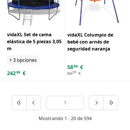
vidaXL Set de cama
vidaXL Columpio de
elástica de 5 piezas 3,05
bebé con arnés de
m
seguridad naranja
+
3
opciones
58
€
99
242
€
99
99
83
€
Mostrando 1 - 20 de 594