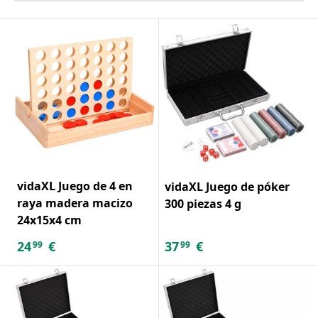
vidaXL Juego de 4 en
vidaXL Juego de póker
raya madera macizo
300 piezas 4 g
24x15x4 cm
24
€
37
€
99
99