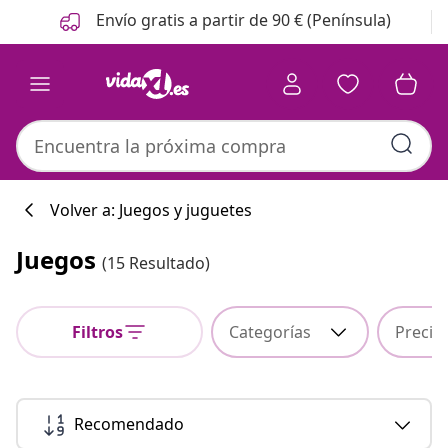
Anterior
Siguiente
Envío gratis a partir de 90 € (Península)
Volver a: Juegos y juguetes
Juegos
(15 Resultado)
Colección de co
Filtros
Categorías
Precio
#sharemevidaxl
Recomendado