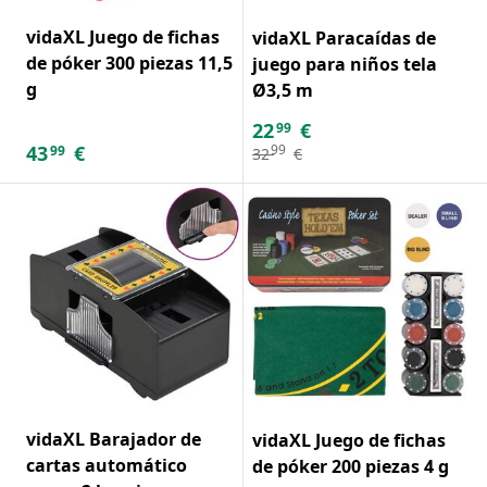
vidaXL Juego de fichas
vidaXL Paracaídas de
de póker 300 piezas 11,5
juego para niños tela
g
Ø3,5 m
22
€
99
43
€
99
99
32
€
vidaXL Barajador de
vidaXL Juego de fichas
cartas automático
de póker 200 piezas 4 g