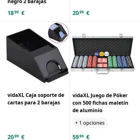
negro 2 barajas
18
€
20
€
99
99
vidaXL Caja soporte de
vidaXL Juego de Póker
cartas para 2 barajas
con 500 fichas maletín
de aluminio
+
1
opciones
20
€
59
€
99
99