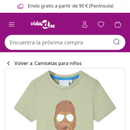
Anterior
Siguiente
Envío gratis a partir de 90 € (Península)
Volver a: Camisetas para niños
Colección de co
#sharemevidaxl