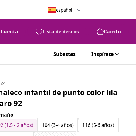
español
Cuenta
Lista de deseos
Carrito
Subastas
Inspírate
daXL
haleco infantil de punto color lila
laro 92
amaño
92 (1,5 - 2 años)
104 (3-4 años)
116 (5-6 años)