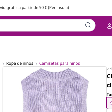
vío gratis a partir de 90 € (Península)
r
Ropa de niños
Camisetas para niños
vi
C
c
T