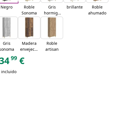
Negro
Roble
Gris
brillante
Roble
Sonoma
hormigó
ahumado
n
Gris
Madera
Roble
sonoma
envejecid
artisan
a
99
34
€
 incluido