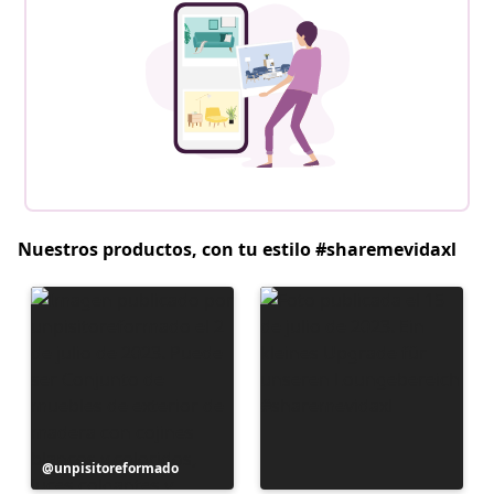
Nuestros productos, con tu estilo #sharemevidaxl
Publicación
unpisitoreformado
realizada