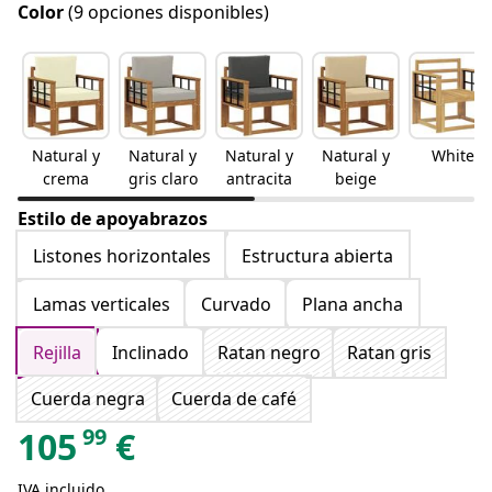
Color
(9 opciones disponibles)
Natural y
Natural y
Natural y
Natural y
White
crema
gris claro
antracita
beige
Estilo de apoyabrazos
Listones horizontales
Estructura abierta
Lamas verticales
Curvado
Plana ancha
Rejilla
Inclinado
Ratan negro
Ratan gris
Cuerda negra
Cuerda de café
99
105
€
IVA incluido