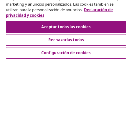
marketing y anuncios personalizados. Las cookies también se
Solicita la cancelación de tu pedido.
utilizan para la personalización de anuncios.
Declaración de
privacidad y cookies
Desistir del contrato
Aceptar todas las cookies
Rechazarlas todas
Servicio al Cliente
Configuración de cookies
Empresas
vidaXL
Descubre mas