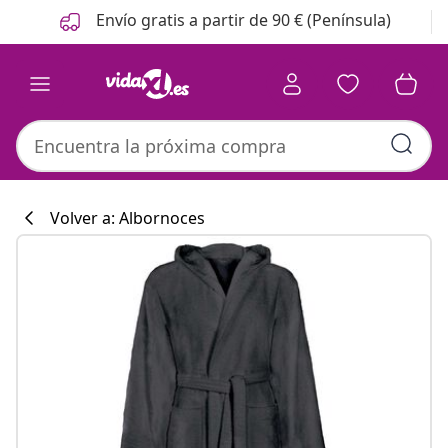
Anterior
Siguiente
Envío gratis a partir de 90 € (Península)
Volver a: Albornoces
Colección de co
#sharemevidaxl