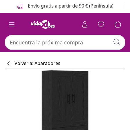
Anterior
Siguiente
Envío gratis a partir de 90 € (Península)
Volver a: Aparadores
Colección de co
#sharemevidaxl