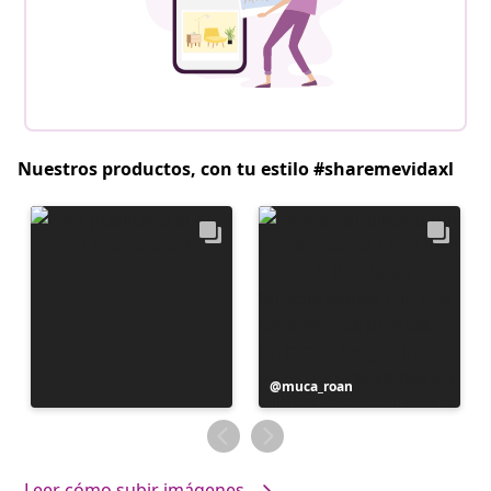
Nuestros productos, con tu estilo #sharemevidaxl
Publicación
muca_roan
realizada
por
Leer cómo subir imágenes