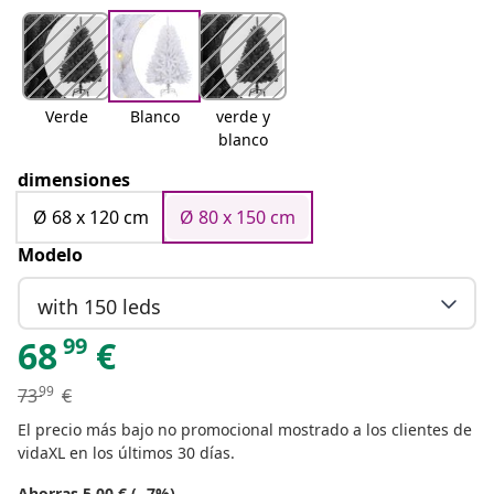
Verde
Blanco
verde y
blanco
dimensiones
Ø 68 x 120 cm
Ø 80 x 150 cm
Modelo
with 150 leds
99
68
€
99
73
€
El precio más bajo no promocional mostrado a los clientes de
vidaXL en los últimos 30 días.
Ahorras 5.00 € (- 7%)