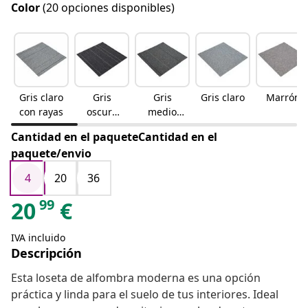
Color
(20 opciones disponibles)
Gris claro
Gris
Gris
Gris claro
Marrón
con rayas
oscuro
medio
con rayas
con rayas
Cantidad en el paqueteCantidad en el
paquete/envio
4
20
36
99
20
€
IVA incluido
Descripción
Esta loseta de alfombra moderna es una opción
práctica y linda para el suelo de tus interiores. Ideal