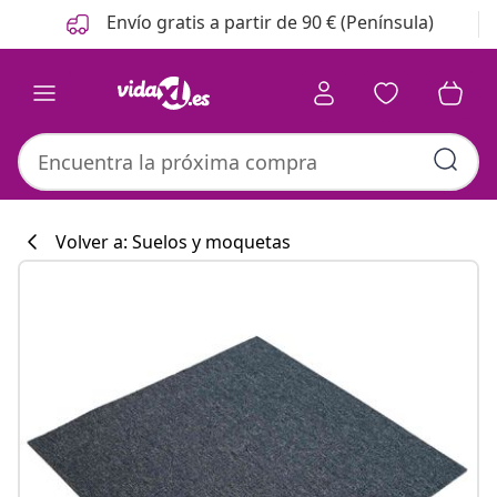
Anterior
Siguiente
Envío gratis a partir de 90 € (Península)
Volver a: Suelos y moquetas
Colección de co
#sharemevidaxl