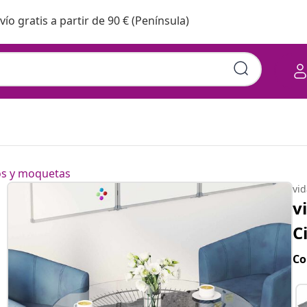
vío gratis a partir de 90 € (Península)
os y moquetas
vi
v
C
Co