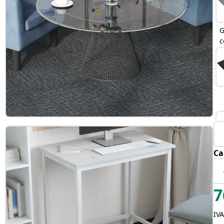
G
c
Ca
7
IVA