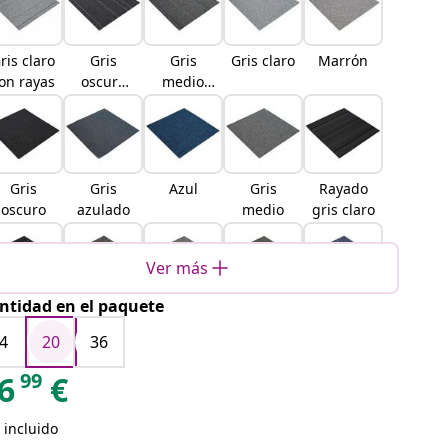
ris claro
Gris
Gris
Gris claro
Marrón
on rayas
oscuro
medio
con rayas
con rayas
Gris
Gris
Azul
Gris
Rayado
oscuro
azulado
medio
gris claro
Ver más
ntidad en el paquete
Rayado
Rayado
Rayado
Rayado
Rayado
gris
marrón
marrón
verde
azul
4
20
36
oscuro
claro
oscuro
claro
99
6
€
 incluido
Rayado
Gris roca
Gris cielo
Gris
Gris