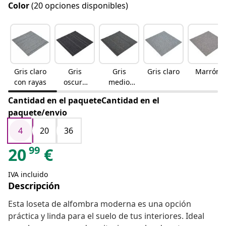
Color
(20 opciones disponibles)
Gris claro
Gris
Gris
Gris claro
Marrón
con rayas
oscuro
medio
con rayas
con rayas
Cantidad en el paqueteCantidad en el
paquete/envio
4
20
36
99
20
€
IVA incluido
Descripción
Esta loseta de alfombra moderna es una opción
práctica y linda para el suelo de tus interiores. Ideal