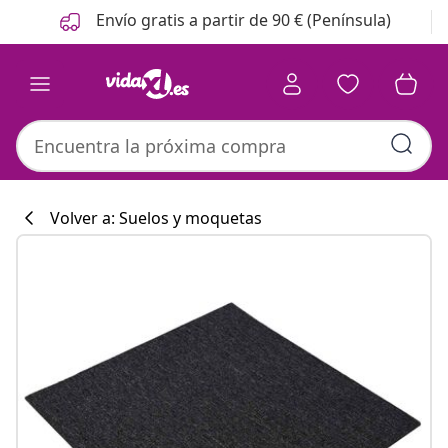
Anterior
Siguiente
Envío gratis a partir de 90 € (Península)
Volver a: Suelos y moquetas
Colección de co
#sharemevidaxl