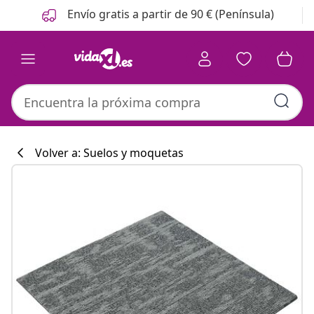
Anterior
Siguiente
Envío gratis a partir de 90 € (Península)
Volver a: Suelos y moquetas
Colección de co
#sharemevidaxl