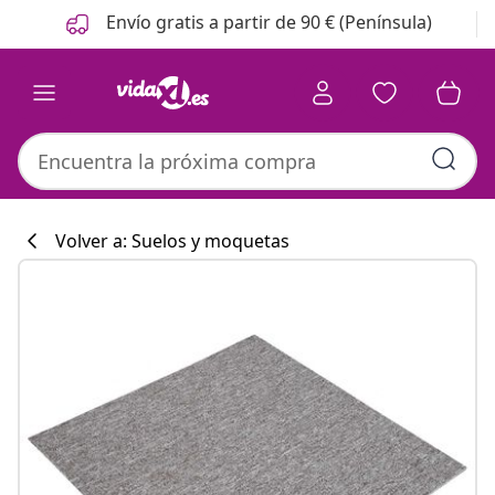
Anterior
Siguiente
Envío gratis a partir de 90 € (Península)
Volver a: Suelos y moquetas
Colección de co
#sharemevidaxl