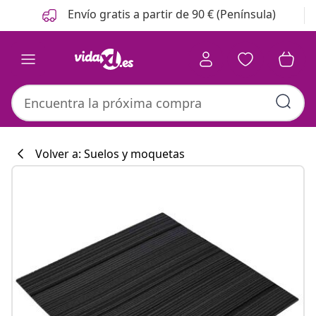
Anterior
Siguiente
Envío gratis a partir de 90 € (Península)
Volver a: Suelos y moquetas
Colección de co
#sharemevidaxl