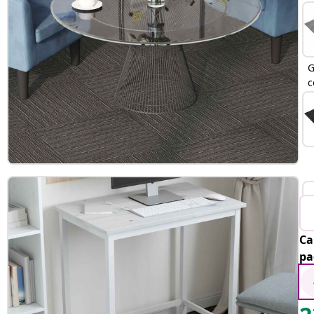
G
c
Ca
pa