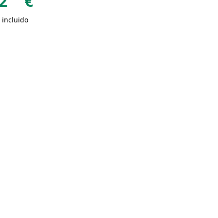
2
€
Rayado
Gris roca
Gris cielo
Gris
Gris
 incluido
negro
hormigó
carbón
n