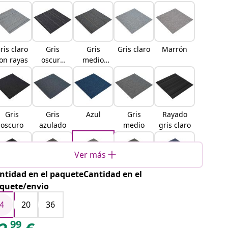
ris claro
Gris
Gris
Gris claro
Marrón
on rayas
oscuro
medio
con rayas
con rayas
Gris
Gris
Azul
Gris
Rayado
oscuro
azulado
medio
gris claro
Ver más
ntidad en el paqueteCantidad en el
Rayado
Rayado
Rayado
Rayado
Rayado
quete/envio
gris
marrón
marrón
verde
azul
oscuro
claro
oscuro
claro
4
20
36
99