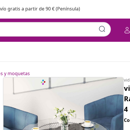
vío gratis a partir de 90 € (Península)
os y moquetas
vi
v
R
4
Co