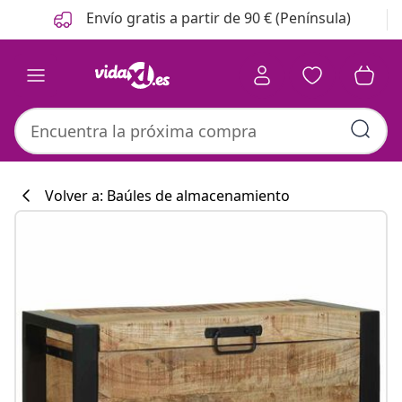
Anterior
Siguiente
Envío gratis a partir de 90 € (Península)
Volver a: Baúles de almacenamiento
Colección de co
#sharemevidaxl