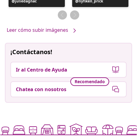
Publicación
juliedagnac
Publicación
nyfiken_prick
realizada
realizada
por
por
Leer cómo subir imágenes
¡Contáctanos!
Ir al Centro de Ayuda
Recomendado
Chatea con nosotros