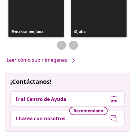
Publicación
makramee_lana
Publicación
Julia
realizada
realizada
por
por
Leer cómo subir imágenes
¡Contáctanos!
Ir al Centro de Ayuda
Recomendado
Chatea con nosotros