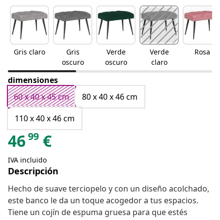
Gris claro
Gris
Verde
Verde
Rosa
oscuro
oscuro
claro
dimensiones
60 x 40 x 45 cm
80 x 40 x 46 cm
110 x 40 x 46 cm
99
46
€
IVA incluido
Descripción
Hecho de suave terciopelo y con un diseño acolchado,
este banco le da un toque acogedor a tus espacios.
Tiene un cojín de espuma gruesa para que estés