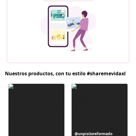
Nuestros productos, con tu estilo #sharemevidaxl
Publicación
unpisitoreformado