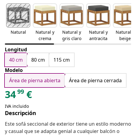
Natural
Natural y
Natural y
Natural y
Natural y
crema
gris claro
antracita
beige
Longitud
40 cm
80 cm
115 cm
Modelo
Área de pierna abierta
Área de pierna cerrada
99
34
€
IVA incluido
Descripción
Este sofá seccional de exterior tiene un estilo moderno
y casual que se adapta genial a cualquier balcón o