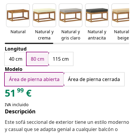
Natural
Natural y
Natural y
Natural y
Natural y
crema
gris claro
antracita
beige
Longitud
40 cm
80 cm
115 cm
Modelo
Área de pierna abierta
Área de pierna cerrada
99
51
€
IVA incluido
Descripción
Este sofá seccional de exterior tiene un estilo moderno
y casual que se adapta genial a cualquier balcón o