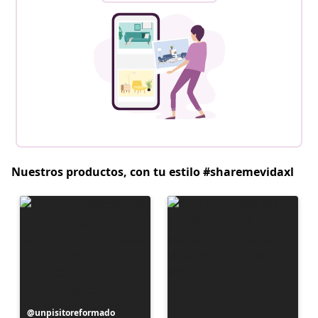
Nuestros productos, con tu estilo #sharemevidaxl
Publicación
unpisitoreformado