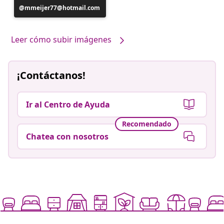
Publicación
mmeijer77@hotmail.com
realizada
por
Leer cómo subir imágenes
¡Contáctanos!
Ir al Centro de Ayuda
Recomendado
Chatea con nosotros