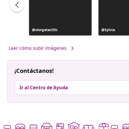
ele
Publicación
storgatan35c
Publicación
Sylvia
realizada
realizada
por
por
Leer cómo subir imágenes
¡Contáctanos!
Ir al Centro de Ayuda