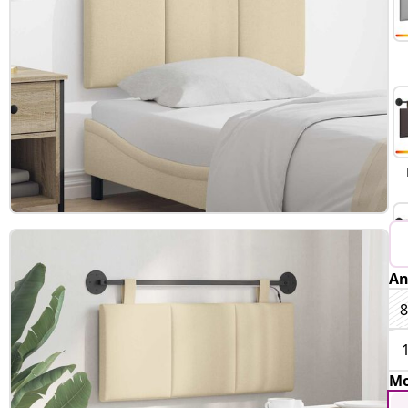
An
Mo