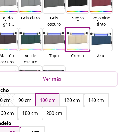
Tejido
Gris claro
Gris
Negro
Rojo vino
gris
oscuro
tinto
nube
Marrón
Verde
Topo
Crema
Azul
oscuro
oscuro
Ver más
cho
Blanco
Rosa
Azul
vaquero
80 cm
90 cm
100 cm
120 cm
140 cm
160 cm
180 cm
200 cm
delo