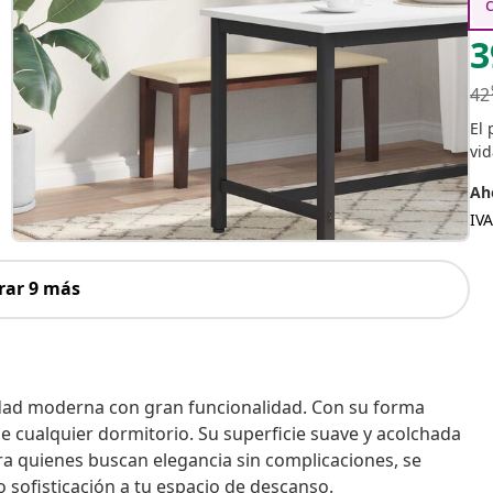
3
42
El 
vid
Aho
IVA
rar 9 más
idad moderna con gran funcionalidad. Con su forma
l de cualquier dormitorio. Su superficie suave y acolchada
para quienes buscan elegancia sin complicaciones, se
o sofisticación a tu espacio de descanso.