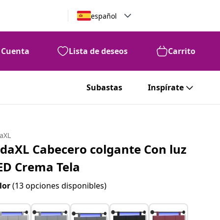
español
Cuenta
Lista de deseos
Carrito
Subastas
Inspírate
daXL
idaXL Cabecero colgante Con luz
ED Crema Tela
lor
(13 opciones disponibles)