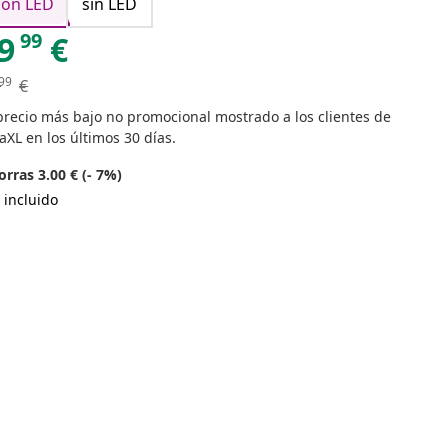
con LED
sin LED
99
9
€
99
€
precio más bajo no promocional mostrado a los clientes de
aXL en los últimos 30 días.
rras 3.00 € (- 7%)
 incluido