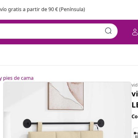
vío gratis a partir de 90 € (Península)
y pies de cama
vi
v
L
Co