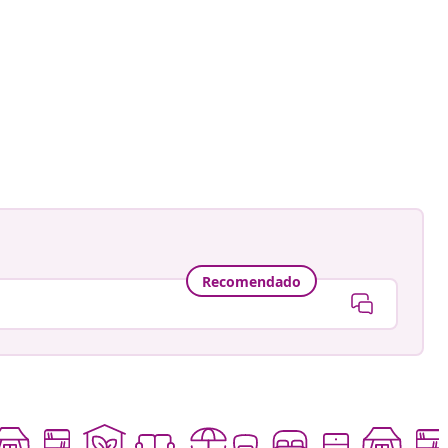
ión
a
Recomendado