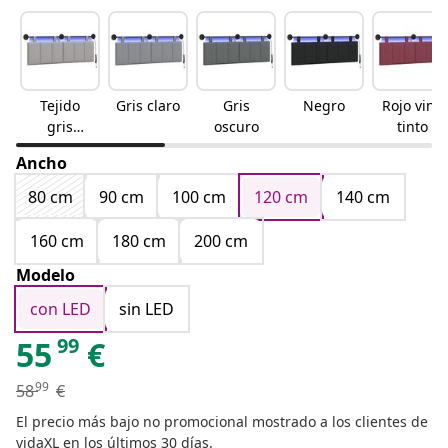
Tejido
Gris claro
Gris
Negro
Rojo vino
gris
oscuro
tinto
nube
Ancho
80 cm
90 cm
100 cm
120 cm
140 cm
160 cm
180 cm
200 cm
Modelo
con LED
sin LED
99
55
€
99
58
€
El precio más bajo no promocional mostrado a los clientes de
vidaXL en los últimos 30 días.