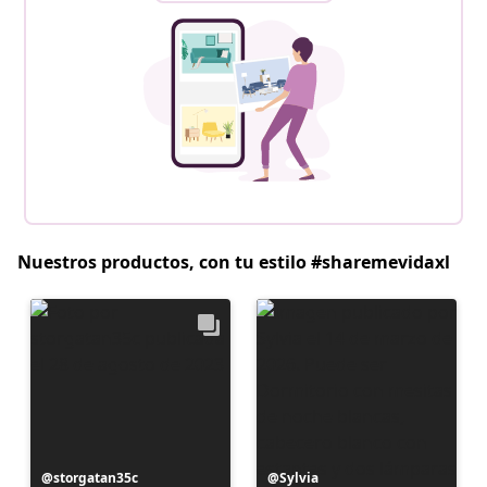
Nuestros productos, con tu estilo #sharemevidaxl
Publicación
storgatan35c
Publicación
Sylvia