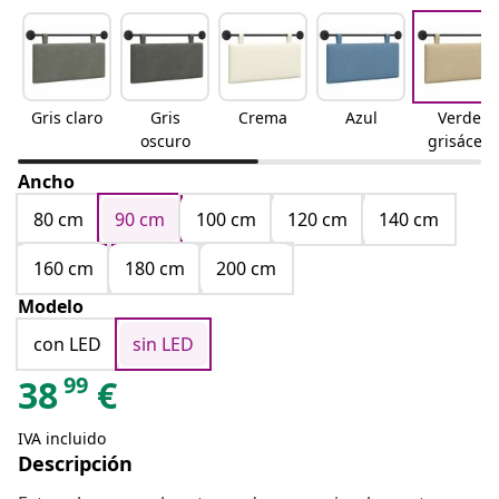
Gris claro
Gris
Crema
Azul
Verde
oscuro
grisáceo
Ancho
80 cm
90 cm
100 cm
120 cm
140 cm
160 cm
180 cm
200 cm
Modelo
con LED
sin LED
99
38
€
IVA incluido
Descripción