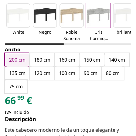
White
Negro
Roble
Gris
brillante
Sonoma
hormigó
n
Ancho
200 cm
180 cm
160 cm
150 cm
140 cm
135 cm
120 cm
100 cm
90 cm
80 cm
75 cm
99
66
€
IVA incluido
Descripción
Este cabecero moderno le da un toque elegante y