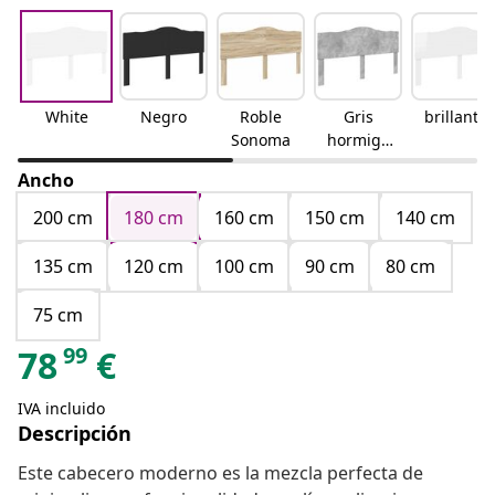
White
Negro
Roble
Gris
brillante
Sonoma
hormigó
n
Ancho
200 cm
180 cm
160 cm
150 cm
140 cm
135 cm
120 cm
100 cm
90 cm
80 cm
75 cm
99
78
€
IVA incluido
Descripción
Este cabecero moderno es la mezcla perfecta de