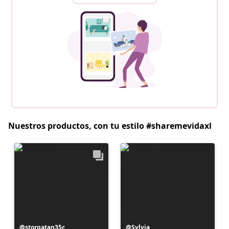
Nuestros productos, con tu estilo #sharemevidaxl
Publicación
storgatan35c
Publicación
Sylvia