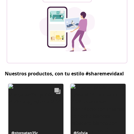
Nuestros productos, con tu estilo #sharemevidaxl
Publicación
storgatan35c
Publicación
Sylvia