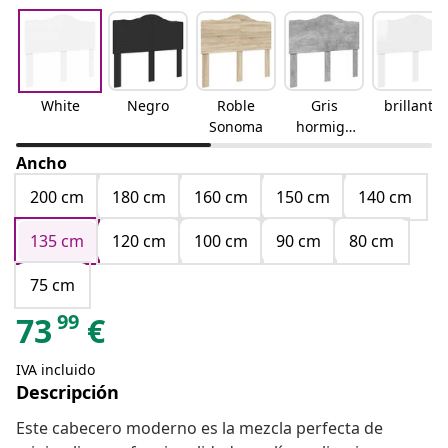
White
Negro
Roble
Gris
brillante
Sonoma
hormigó
n
Ancho
200 cm
180 cm
160 cm
150 cm
140 cm
135 cm
120 cm
100 cm
90 cm
80 cm
75 cm
99
73
€
IVA incluido
Descripción
Este cabecero moderno es la mezcla perfecta de