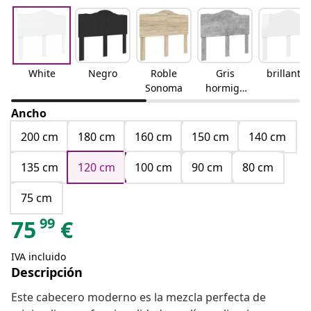
White
Negro
Roble
Gris
brillante
Sonoma
hormigó
n
Ancho
200 cm
180 cm
160 cm
150 cm
140 cm
135 cm
120 cm
100 cm
90 cm
80 cm
75 cm
99
75
€
IVA incluido
Descripción
Este cabecero moderno es la mezcla perfecta de