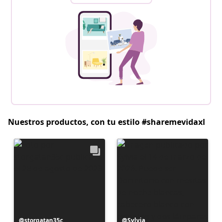
Nuestros productos, con tu estilo #sharemevidaxl
Publicación
storgatan35c
Publicación
Sylvia