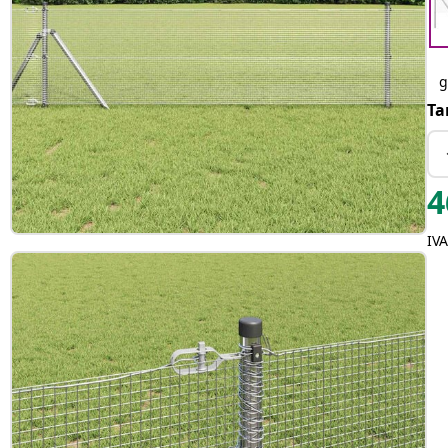
g
Ta
4
IVA