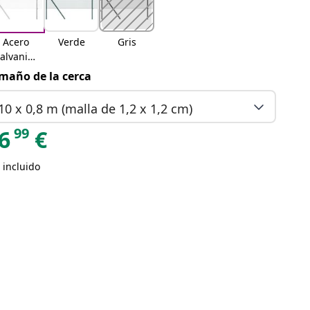
Acero
Verde
Gris
alvaniza
do
maño de la cerca
10 x 0,8 m (malla de 1,2 x 1,2 cm)
99
6
€
 incluido