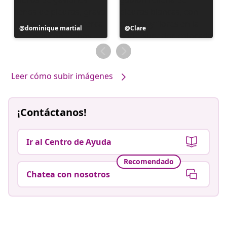
Publicación
dominique martial
Publicación
Clare
realizada
realizada
por
por
Leer cómo subir imágenes
¡Contáctanos!
Ir al Centro de Ayuda
Recomendado
Chatea con nosotros