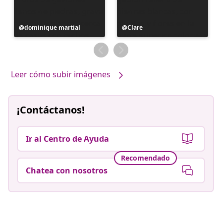
Publicación
dominique martial
Publicación
Clare
realizada
realizada
por
por
Leer cómo subir imágenes
¡Contáctanos!
Ir al Centro de Ayuda
Recomendado
Chatea con nosotros