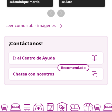
Publicación
dominique martial
Publicación
Clare
realizada
realizada
por
por
Leer cómo subir imágenes
¡Contáctanos!
Ir al Centro de Ayuda
Recomendado
Chatea con nosotros