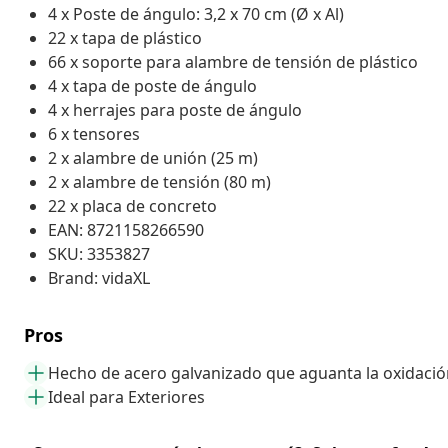
4 x Poste de ángulo: 3,2 x 70 cm (Ø x Al)
22 x tapa de plástico
66 x soporte para alambre de tensión de plástico
4 x tapa de poste de ángulo
4 x herrajes para poste de ángulo
6 x tensores
2 x alambre de unión (25 m)
2 x alambre de tensión (80 m)
22 x placa de concreto
EAN: 8721158266590
SKU: 3353827
Brand: vidaXL
Pros
Hecho de acero galvanizado que aguanta la oxidació
Ideal para Exteriores