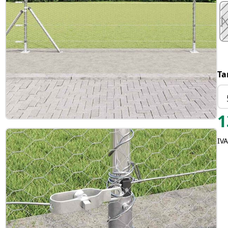
Ta
1
IVA