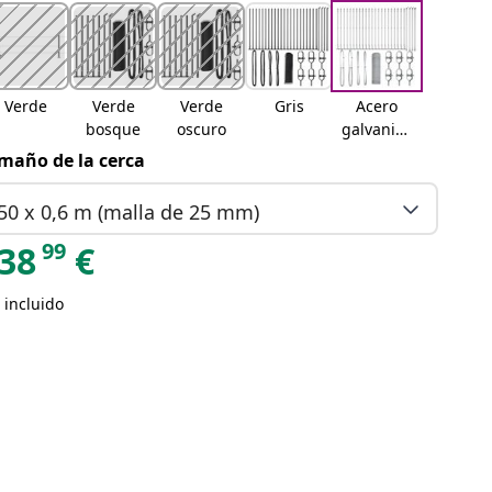
Verde
Verde
Verde
Gris
Acero
bosque
oscuro
galvaniza
do
maño de la cerca
50 x 0,6 m (malla de 25 mm)
99
38
€
 incluido