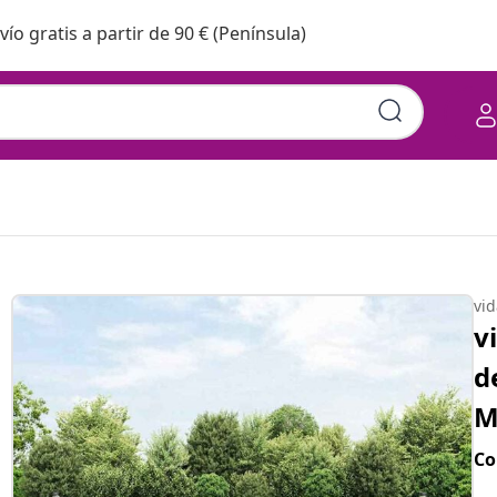
vío gratis a partir de 90 € (Península)
vi
v
d
M
Co