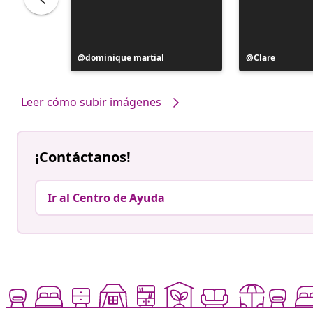
Publicación
dominique martial
Publicación
Clare
realizada
realizada
por
por
Leer cómo subir imágenes
¡Contáctanos!
Ir al Centro de Ayuda