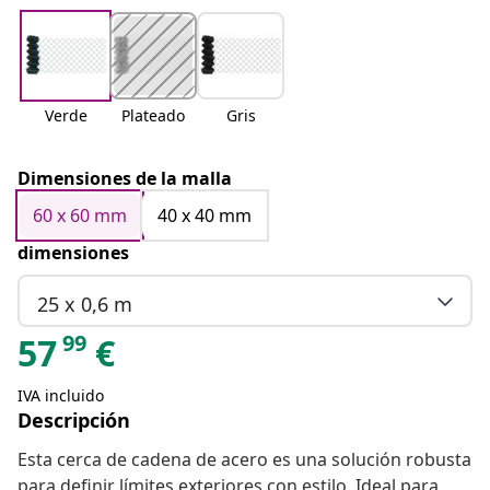
Verde
Plateado
Gris
Dimensiones de la malla
60 x 60 mm
40 x 40 mm
dimensiones
25 x 0,6 m
99
57
€
IVA incluido
Descripción
Esta cerca de cadena de acero es una solución robusta
para definir límites exteriores con estilo. Ideal para