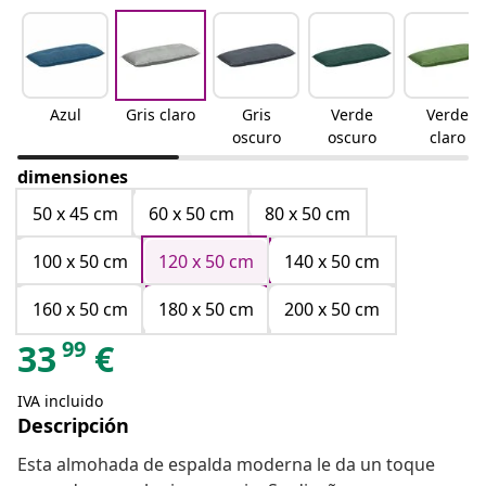
Azul
Gris claro
Gris
Verde
Verde
oscuro
oscuro
claro
dimensiones
50 x 45 cm
60 x 50 cm
80 x 50 cm
100 x 50 cm
120 x 50 cm
140 x 50 cm
160 x 50 cm
180 x 50 cm
200 x 50 cm
99
33
€
IVA incluido
Descripción
Esta almohada de espalda moderna le da un toque