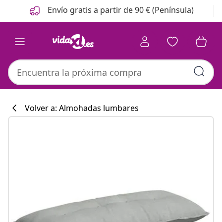
Anterior
Siguiente
Envío gratis a partir de 90 € (Península)
Volver a: Almohadas lumbares
Colección de co
#sharemevidaxl