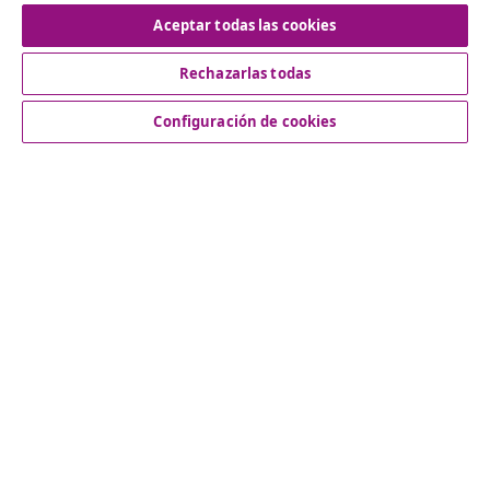
Desistir del contrato
Aceptar todas las cookies
Rechazarlas todas
Servicio al Cliente
Configuración de cookies
Empresas
vidaXL
Descubre mas
© 2008-2026 vidaXL www.vidaxl.es es una página web de
vidaXL Marketplace International B.V.