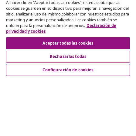
Al hacer clic en “Aceptar todas las cookies”, usted acepta que las
cookies se guarden en su dispositivo para mejorar la navegación del
Desistir del contrato
sitio, analizar el uso del mismo,colaborar con nuestros estudios para
marketing y anuncios personalizados. Las cookies también se
Solicita la cancelación de tu pedido.
utilizan para la personalización de anuncios.
Declaración de
privacidad y cookies
Desistir del contrato
Aceptar todas las cookies
Rechazarlas todas
Servicio al Cliente
Configuración de cookies
Empresas
vidaXL
Descubre mas