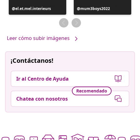
Publicación
el.et.mel.interieurs
Publicación
mum3boys2022
realizada
realizada
por
por
Leer cómo subir imágenes
¡Contáctanos!
Ir al Centro de Ayuda
Recomendado
Chatea con nosotros