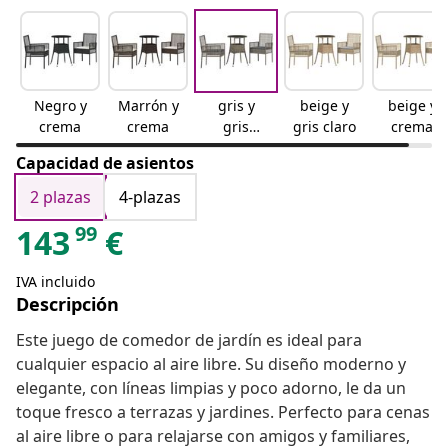
Negro y
Marrón y
gris y
beige y
beige y
crema
crema
gris
gris claro
crema
oscuro
Capacidad de asientos
2 plazas
4-plazas
99
143
€
IVA incluido
Descripción
Este juego de comedor de jardín es ideal para
cualquier espacio al aire libre. Su diseño moderno y
elegante, con líneas limpias y poco adorno, le da un
toque fresco a terrazas y jardines. Perfecto para cenas
al aire libre o para relajarse con amigos y familiares,