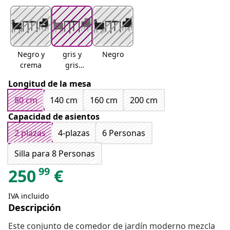
Negro y
gris y
Negro
crema
gris
oscuro
Longitud de la mesa
80 cm
140 cm
160 cm
200 cm
Capacidad de asientos
2 plazas
4-plazas
6 Personas
Silla para 8 Personas
99
250
€
IVA incluido
Descripción
Este conjunto de comedor de jardín moderno mezcla