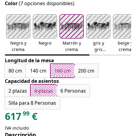
Color
(7 opciones disponibles)
Negro y
Negro
Marrón y
gris y
beige y
crema
crema
gris
crema
oscuro
Longitud de la mesa
80 cm
140 cm
160 cm
200 cm
Capacidad de asientos
2 plazas
4-plazas
6 Personas
Silla para 8 Personas
99
617
€
IVA incluido
Descripción