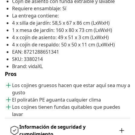
Cojín de asiento con funda extraíble y lavable
Requiere ensamblaje: Sí
La entrega contiene:
4 x silla de jardín: 58,5 x 67 x 86 cm (LxWxH)
1 x mesa de jardín: 160 x 80 x 73 cm (LxWxH)
4 x cojín de asiento: 49 x 51 x 3 cm (LxWxH)
4 x cojín de respaldo: 50 x 50 x 11 cm (LxWxH)
EAN: 8721288651341
SKU: 3380214
Brand: vidaXL
Pros
Los cojines gruesos hacen que estar aquí sea muy a
gusto
El poliratán PE aguanta cualquier clima
Los cojines tienen fundas quitables que puedes
lavar
Información de seguridad y
cumplimiento