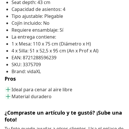
Seat depth: 43 cm
Capacidad de asientos: 4
Tipo ajustable: Plegable
Cojín incluido: No
Requiere ensamblaje: Sí
La entrega contiene:
1 x Mesa: 110 x 75 cm (Diámetro x H)
4 x Silla: 51 x 52,5 x 95 cm (An x Prof x Al)
EAN: 8721288596239
SKU: 3375709
Brand: vidaXL
Pros
Ideal para cenar al aire libre
Material duradero
¿Compraste un artículo y te gustó? ¡Sube una
foto!
Tu foto puede ayudar a otros clientes. Usa el enlace de