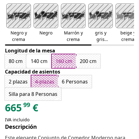
Negro y
Negro
Marrón y
gris y
beige y
crema
crema
gris
crema
oscuro
Longitud de la mesa
80 cm
140 cm
160 cm
200 cm
Capacidad de asientos
2 plazas
4-plazas
6 Personas
Silla para 8 Personas
99
665
€
IVA incluido
Descripción
Este elegante Conjunto de Comedor Moderno para