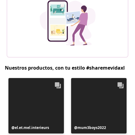
Nuestros productos, con tu estilo #sharemevidaxl
Publicación
el.et.mel.interieurs
Publicación
mum3boys2022
realizada
realizada