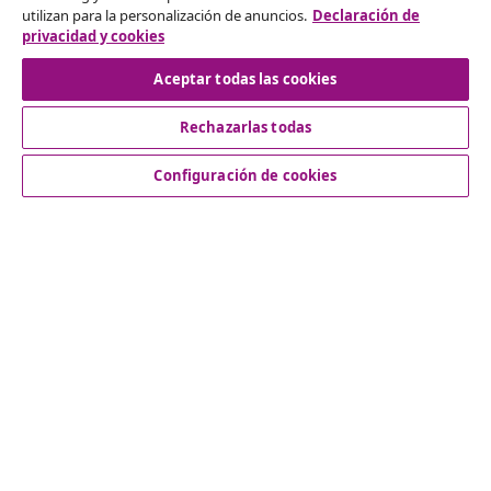
utilizan para la personalización de anuncios.
Declaración de
Solicita la cancelación de tu pedido.
privacidad y cookies
Desistir del contrato
Aceptar todas las cookies
Rechazarlas todas
Servicio al Cliente
Configuración de cookies
Empresas
vidaXL
Descubre mas