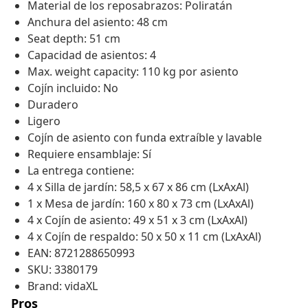
Material de los reposabrazos: Poliratán
Anchura del asiento: 48 cm
Seat depth: 51 cm
Capacidad de asientos: 4
Max. weight capacity: 110 kg por asiento
Cojín incluido: No
Duradero
Ligero
Cojín de asiento con funda extraíble y lavable
Requiere ensamblaje: Sí
La entrega contiene:
4 x Silla de jardín: 58,5 x 67 x 86 cm (LxAxAl)
1 x Mesa de jardín: 160 x 80 x 73 cm (LxAxAl)
4 x Cojín de asiento: 49 x 51 x 3 cm (LxAxAl)
4 x Cojín de respaldo: 50 x 50 x 11 cm (LxAxAl)
EAN: 8721288650993
SKU: 3380179
Brand: vidaXL
Pros