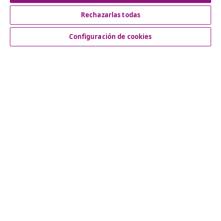
Rechazarlas todas
Servicio al Cliente
Configuración de cookies
Empresas
vidaXL
Descubre mas
© 2008-2026 vidaXL www.vidaxl.es es una página web de
vidaXL Marketplace International B.V.