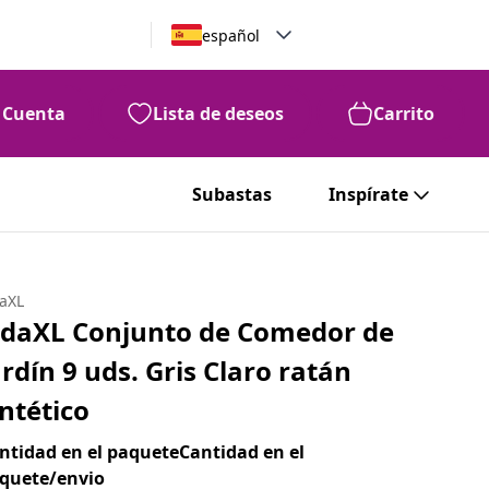
español
Cuenta
Lista de deseos
Carrito
Subastas
Inspírate
daXL
idaXL Conjunto de Comedor de
ardín 9 uds. Gris Claro ratán
intético
ntidad en el paqueteCantidad en el
quete/envio