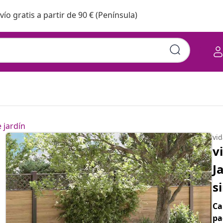
vío gratis a partir de 90 € (Península)
 jardín
vi
v
J
s
Ca
pa