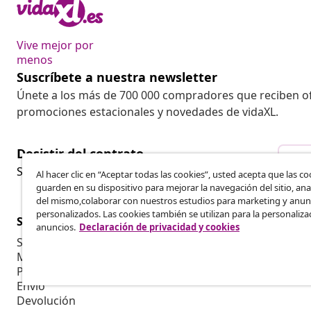
Vive mejor por
menos
Suscríbete a nuestra newsletter
Únete a los más de 700 000 compradores que reciben o
promociones estacionales y novedades de vidaXL.
Desistir del contrato
Des
Solicita la cancelación de tu pedido.
Al hacer clic en “Aceptar todas las cookies”, usted acepta que las co
guarden en su dispositivo para mejorar la navegación del sitio, anal
del mismo,colaborar con nuestros estudios para marketing y anun
personalizados. Las cookies también se utilizan para la personaliza
Servicio al Cliente
Empresas
anuncios.
Declaración de privacidad y cookies
Seguimiento del pedido
Programa de 
Mi cuenta
Producir par
Pago
Colaboracion
Envío
Devolución