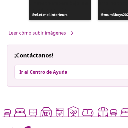
Publicación
el.et.mel.interieurs
Publicación
mum3boys20
realizada
realizada
por
por
Leer cómo subir imágenes
¡Contáctanos!
Ir al Centro de Ayuda