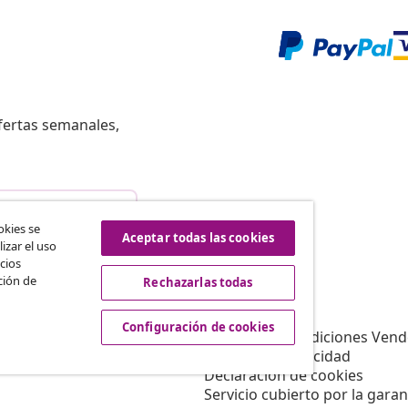
fertas semanales,
istir del contrato
okies se
Aceptar todas las cookies
izar el uso
cios
ción de
Rechazarlas todas
vidaXL
Afiliación
Sobre vidaXL
Configuración de cookies
a vidaXL
Términos y Condiciones Vend
es de marketing
Política de privacidad
Declaración de cookies
Servicio cubierto por la garan