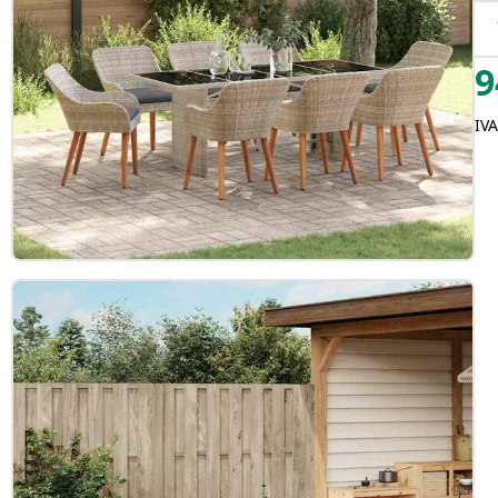
9
IVA