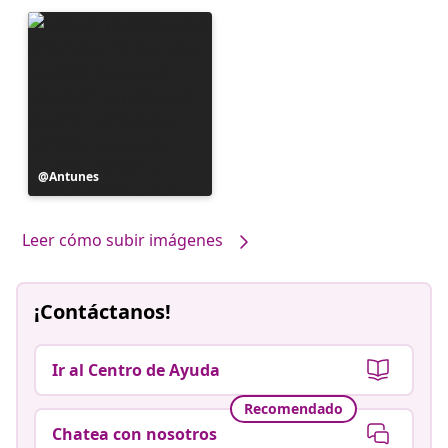
Publicación
Antunes
realizada
por
Leer cómo subir imágenes
¡Contáctanos!
Ir al Centro de Ayuda
Recomendado
Chatea con nosotros