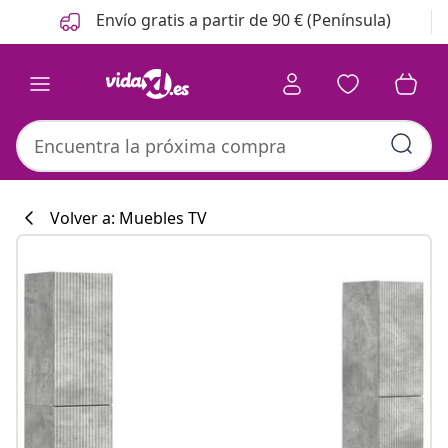
Anterior
Siguiente
Envío gratis a partir de 90 € (Península)
Volver a: Muebles TV
Colección de co
#sharemevidaxl