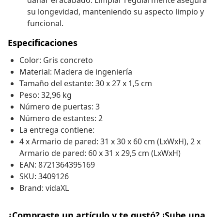
dañar el acabado. Limpiar regularmente asegura
su longevidad, manteniendo su aspecto limpio y
funcional.
Especificaciones
Color: Gris concreto
Material: Madera de ingeniería
Tamaño del estante: 30 x 27 x 1,5 cm
Peso: 32,96 kg
Número de puertas: 3
Número de estantes: 2
La entrega contiene:
4 x Armario de pared: 31 x 30 x 60 cm (LxWxH), 2 x
Armario de pared: 60 x 31 x 29,5 cm (LxWxH)
EAN: 8721364395169
SKU: 3409126
Brand: vidaXL
¿Compraste un artículo y te gustó? ¡Sube una