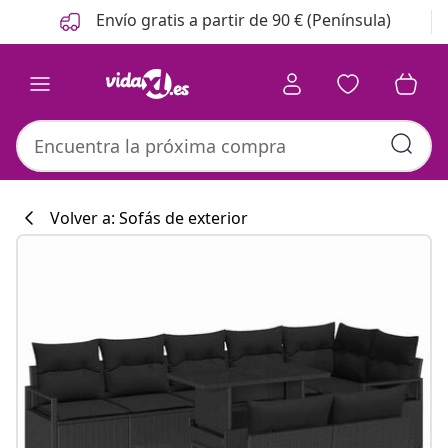
Anterior
Siguiente
Envío gratis a partir de 90 € (Península)
Volver a: Sofás de exterior
Colección de co
#sharemevidaxl