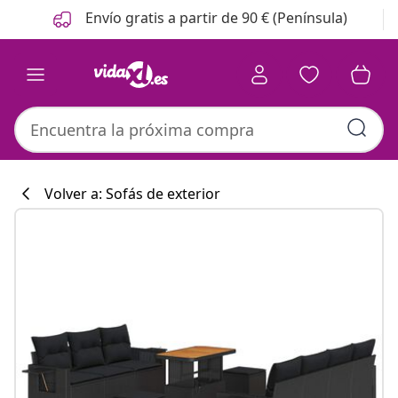
Anterior
Siguiente
Envío gratis a partir de 90 € (Península)
Volver a: Sofás de exterior
Colección de co
#sharemevidaxl