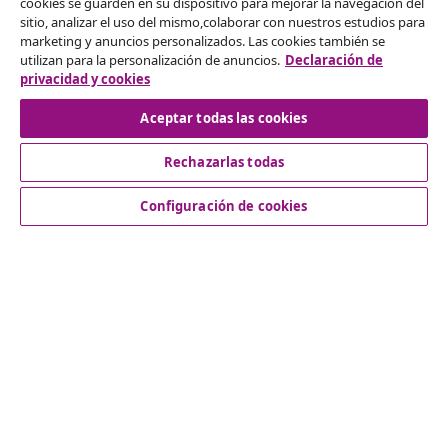
cookies se guarden en su dispositivo para mejorar la navegación del
Desistir del contrato
sitio, analizar el uso del mismo,colaborar con nuestros estudios para
marketing y anuncios personalizados. Las cookies también se
Solicita la cancelación de tu pedido.
utilizan para la personalización de anuncios.
Declaración de
privacidad y cookies
Desistir del contrato
Aceptar todas las cookies
Rechazarlas todas
Servicio al Cliente
Configuración de cookies
Empresas
vidaXL
Descubre mas