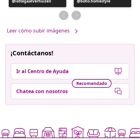
Publicación
lottegaatverhuizen
Publicación
boho.homestyle
realizada
realizada
por
por
Leer cómo subir imágenes
¡Contáctanos!
Ir al Centro de Ayuda
Recomendado
Chatea con nosotros