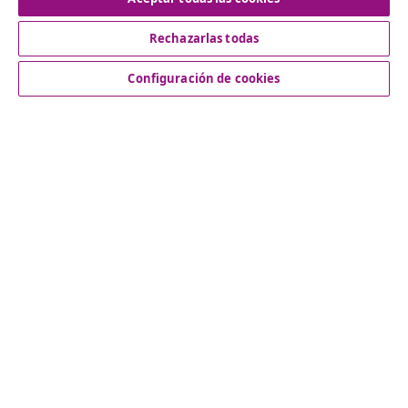
Rechazarlas todas
Servicio al Cliente
Configuración de cookies
Empresas
vidaXL
Descubre mas
© 2008-2026 vidaXL www.vidaxl.es es una página web de
vidaXL Marketplace International B.V.