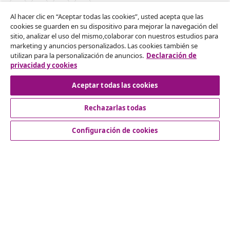
Al hacer clic en “Aceptar todas las cookies”, usted acepta que las
cookies se guarden en su dispositivo para mejorar la navegación del
Desistir del contrato
sitio, analizar el uso del mismo,colaborar con nuestros estudios para
marketing y anuncios personalizados. Las cookies también se
Solicita la cancelación de tu pedido.
utilizan para la personalización de anuncios.
Declaración de
privacidad y cookies
Desistir del contrato
Aceptar todas las cookies
Rechazarlas todas
Servicio al Cliente
Configuración de cookies
Empresas
vidaXL
Descubre mas