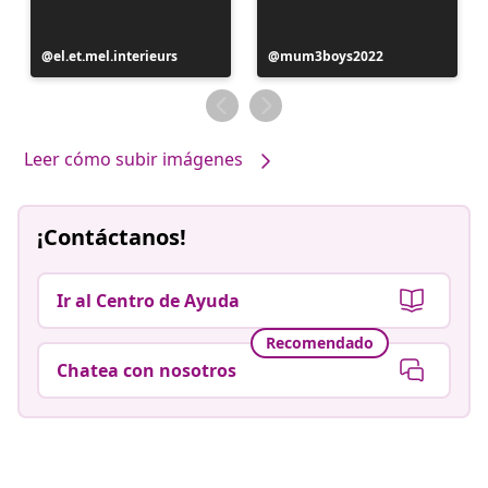
Publicación
el.et.mel.interieurs
Publicación
mum3boys2022
realizada
realizada
por
por
Leer cómo subir imágenes
¡Contáctanos!
Ir al Centro de Ayuda
Recomendado
Chatea con nosotros